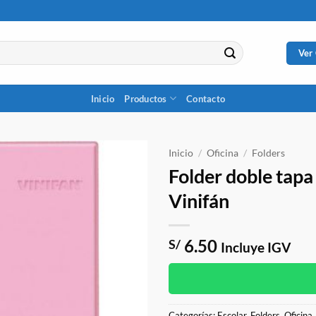
Ver
Inicio
Productos
Contacto
Inicio
/
Oficina
/
Folders
Folder doble tapa
Vinifán
6.50
S/
Incluye IGV
Categorías:
Escolar
,
Folders
,
Oficina