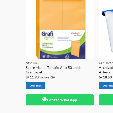
OFICINA
ARCHIVA
Sobre Manila Tamaño A4 x 50 unid.-
Archivad
unidades
Grafipapel
Artesco
S/
11.90
S/
18.50
Incluye IGV
Leer más
Leer m
app
Cotizar Whatsapp