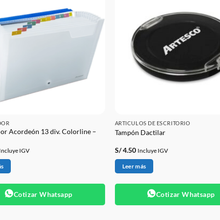
DOR
ARTICULOS DE ESCRITORIO
or Acordeón 13 div. Colorline –
Tampón Dactilar
S/
4.50
Incluye IGV
Incluye IGV
ás
Leer más
Cotizar Whatsapp
Cotizar Whatsapp