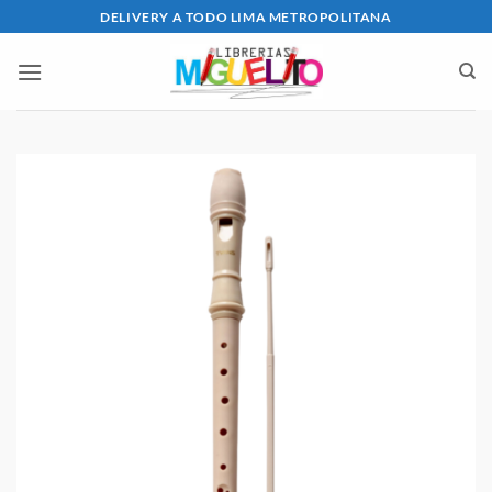
Saltar
DELIVERY A TODO LIMA METROPOLITANA
al
contenido