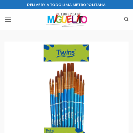
Saltar
DELIVERY A TODO LIMA METROPOLITANA
al
contenido