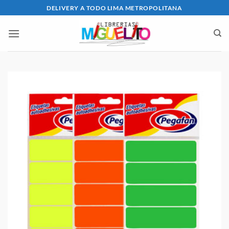
Saltar
DELIVERY A TODO LIMA METROPOLITANA
al
contenido