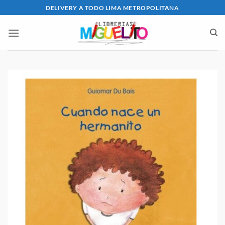
Saltar
DELIVERY A TODO LIMA METROPOLITANA
al
contenido