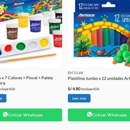
ESCOLAR
 x 7 Colores + Pincel + Paleta
Plastilina Jumbo x 12 unidades Ar
ra.
S/
4.80
ncluye IGV
Incluye IGV
ás
Leer más
Cotizar Whatsapp
Cotizar Whatsapp