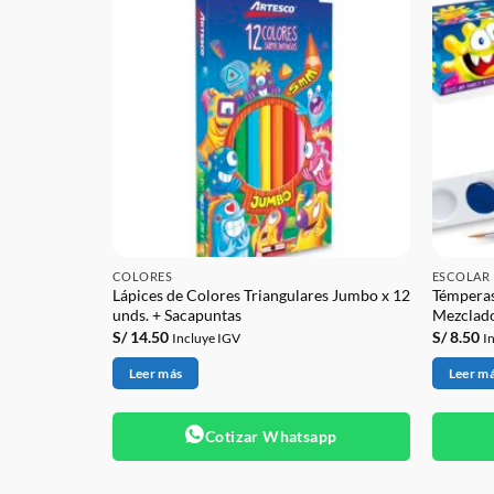
COLORES
ESCOLAR
Lápices de Colores Triangulares Jumbo x 12
Témperas
unds. + Sacapuntas
Mezclado
S/
14.50
S/
8.50
Incluye IGV
I
Leer más
Leer m
app
Cotizar Whatsapp