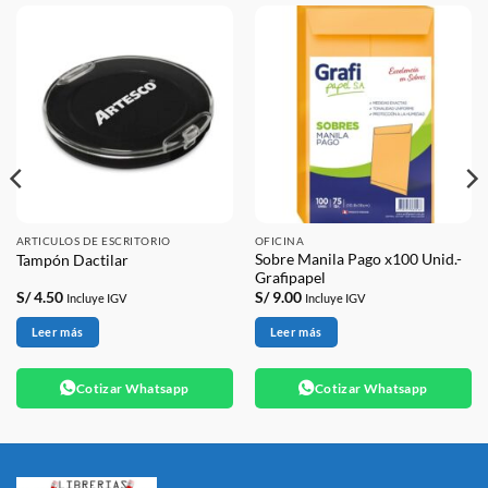
ARTICULOS DE ESCRITORIO
OFICINA
Sobre Manila Pago x100 Unid.-
Tampón Dactilar
Grafipapel
S/
4.50
S/
9.00
Incluye IGV
Incluye IGV
Leer más
Leer más
Cotizar Whatsapp
Cotizar Whatsapp