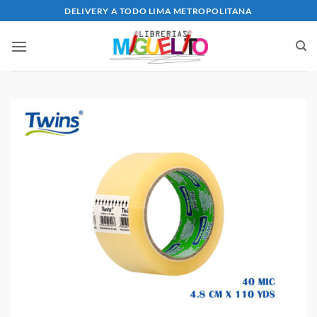
Saltar
DELIVERY A TODO LIMA METROPOLITANA
al
contenido