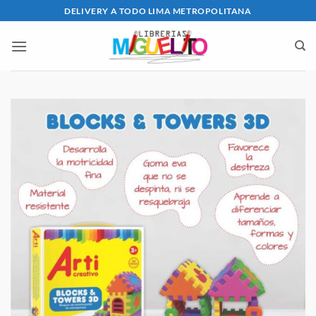
Saltar
DELIVERY A TODO LIMA METROPOLITANA
al
contenido