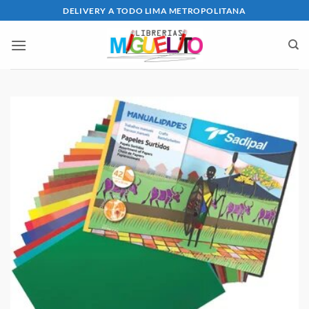
Saltar
DELIVERY A TODO LIMA METROPOLITANA
al
contenido