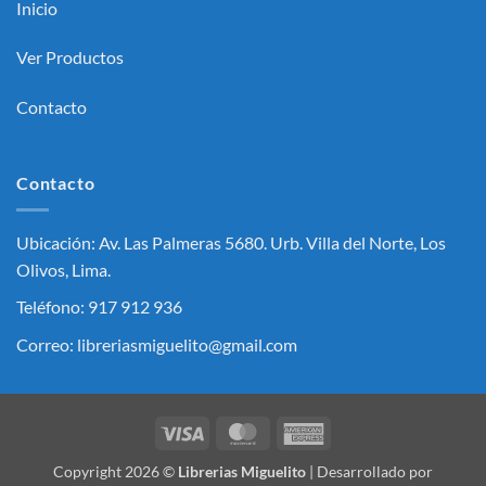
Inicio
Ver Productos
Contacto
Contacto
Ubicación: Av. Las Palmeras 5680. Urb. Villa del Norte, Los
Olivos, Lima.
Teléfono: 917 912 936
Correo: libreriasmiguelito@gmail.com
Visa
MasterCard
American
Express
Copyright 2026 ©
Librerias Miguelito
| Desarrollado por