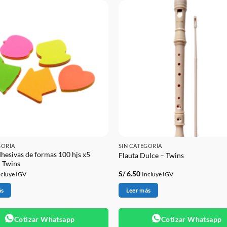
GORÍA
SIN CATEGORÍA
hesivas de formas 100 hjs x5
Flauta Dulce – Twins
– Twins
S/
6.50
ncluye IGV
Incluye IGV
ás
Leer más
Cotizar Whatsapp
Cotizar Whatsapp