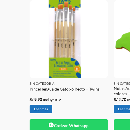
SIN CATEGORÍA
SIN CATE
Notas Ad
Pincel lengua de Gato x6 Recto – Twins
colores 
S/
9.90
S/
2.70
Incluye IGV
I
Leer más
Leer m
app
Cotizar Whatsapp