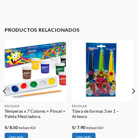
PRODUCTOS RELACIONADOS
ESCOLAR
ESCOLAR
Témperas x 7 Colores + Pincel +
Tijera de formas 3 en 1 –
Paleta Mezcladora.
Artesco
S/
8.50
S/
7.90
Incluye IGV
Incluye IGV
Leer más
Leer más