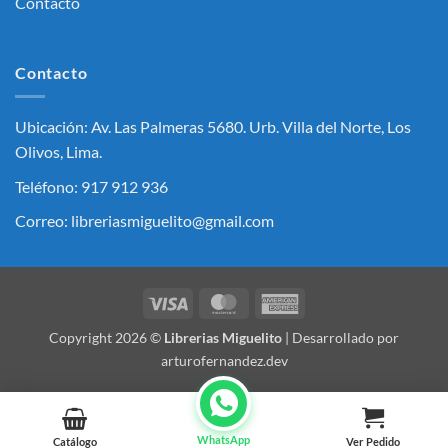
Contacto
Contacto
Ubicación: Av. Las Palmeras 5680. Urb. Villa del Norte, Los
Olivos, Lima.
Teléfono: 917 912 936
Correo: libreriasmiguelito@gmail.com
Visa
MasterCard
American
Express
Copyright 2026 ©
Librerias Miguelito
| Desarrollado por
arturofernandez.dev
WhatsApp
Catálogo
Ver Pedido