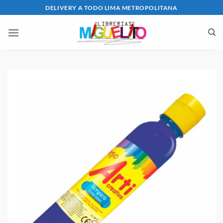
Saltar
DELIVERY A TODO LIMA METROPOLITANA
al
contenido