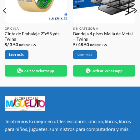
OFICINA
SIN CATEGORÍA
Cinta de Embalaje 2″x55 yds.
Bandeja 4 pisos Malla de Metal
Twins
– Twins
S/
3.50
S/
48.50
Incluye IGV
Incluye IGV
Leer más
Leer más
Cotizar Whatsapp
Cotizar Whatsapp
Te ofremos lo mejor en útiles escolares, oficina, libros, libros
para niños, juguetes, suministros para computadora y más.