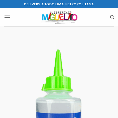
Saltar
DELIVERY A TODO LIMA METROPOLITANA
al
contenido