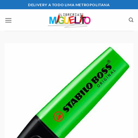
Saltar
DELIVERY A TODO LIMA METROPOLITANA
al
contenido