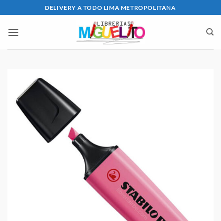
Saltar
DELIVERY A TODO LIMA METROPOLITANA
al
contenido