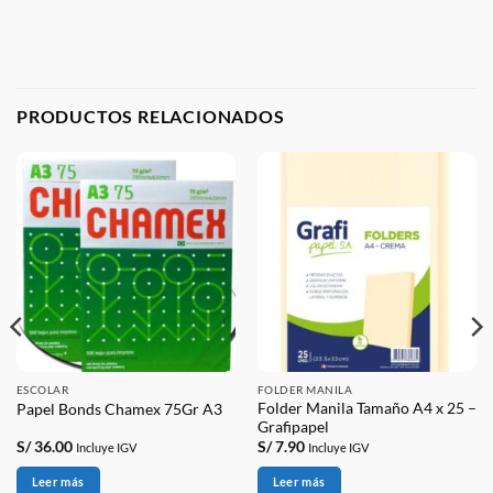
PRODUCTOS RELACIONADOS
ESCOLAR
FOLDER MANILA
Folder Manila Tamaño A4 x 25 –
Papel Bonds Chamex 75Gr A3
Grafipapel
S/
36.00
S/
7.90
Incluye IGV
Incluye IGV
Leer más
Leer más