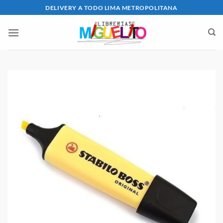
Saltar
DELIVERY A TODO LIMA METROPOLITANA
al
contenido