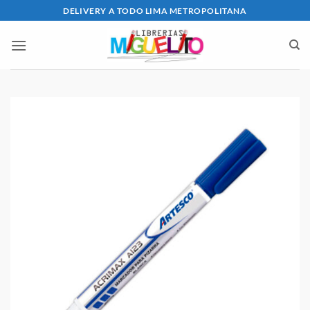
Saltar
DELIVERY A TODO LIMA METROPOLITANA
al
contenido