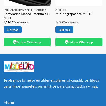
ENGRAPADORAS Y PERFORADORES
ARTESCO
Perforador Maped Essentials E-
Mini engrapadora M-513
4024
S/
16.90
S/
5.70
Incluye IGV
Incluye IGV
Leer más
Leer más
Cotizar Whatsapp
Cotizar Whatsapp
Te ofremos lo mejor en útiles escolares, oficina, libros, libros
para niños, juguetes, suministros para computadora y más.
Menú