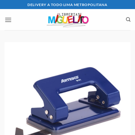
Saltar
DELIVERY A TODO LIMA METROPOLITANA
al
contenido