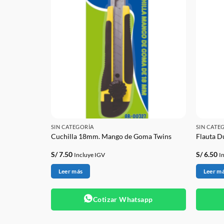
SIN CATEGORÍA
SIN CATE
ns
Cuchilla 18mm. Mango de Goma Twins
Flauta D
S/
7.50
S/
6.50
Incluye IGV
I
Leer más
Leer m
app
Cotizar Whatsapp