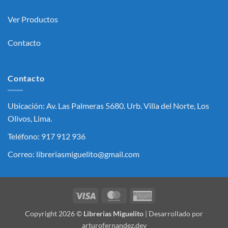
Ver Productos
Contacto
Contacto
Ubicación: Av. Las Palmeras 5680. Urb. Villa del Norte, Los
Olivos, Lima.
Teléfono: 917 912 936
Correo: libreriasmiguelito@gmail.com
Visa
MasterCard
American
Express
Copyright 2026 ©
Librerias Miguelito
| Desarrollado por
arturofernandez.dev