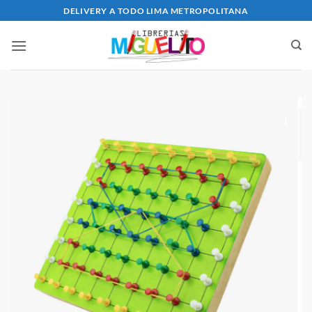
Saltar
DELIVERY A TODO LIMA METROPOLITANA
al
contenido