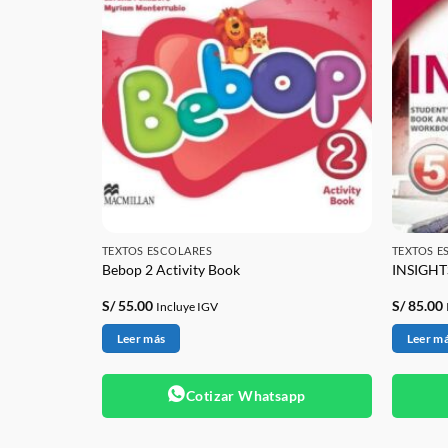
TEXTOS ESCOLARES
TEXTOS E
Bebop 2 Activity Book
INSIGHT
S/
55.00
S/
85.00
Incluye IGV
Leer más
Leer m
app
Cotizar Whatsapp