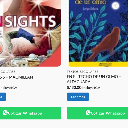
SCOLARES
TEXTOS ESCOLARES
EN EL TECHO DE UN OLMO –
S 5 – MACMILLAN
ALFAGUARA
S/
30.00
Incluye IGV
Incluye IGV
ás
Leer más
Cotizar Whatsapp
Cotizar Whatsapp