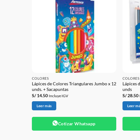
COLORES
COLORES
Lápices de Colores Triangulares Jumbo x 12
Lápices 
x48
unds. + Sacapuntas
unds
S/
14.50
S/
28.50
Incluye IGV
Leer más
Leer m
app
Cotizar Whatsapp