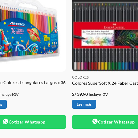
COLORES
de Colores Triangulares Largos x 36
Colores SuperSoft X 24 Faber Cast
S/
39.90
Incluye IGV
Incluye IGV
ás
Leer más
Cotizar Whatsapp
Cotizar Whatsapp