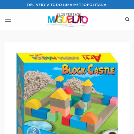
Saltar
DELIVERY A TODO LIMA METROPOLITANA
al
contenido