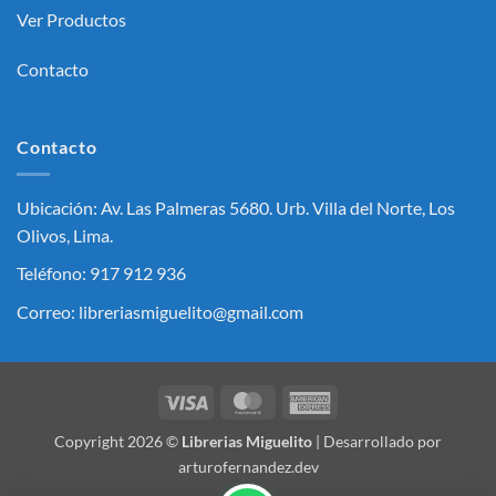
Ver Productos
Contacto
Contacto
Ubicación: Av. Las Palmeras 5680. Urb. Villa del Norte, Los
Olivos, Lima.
Teléfono: 917 912 936
Correo: libreriasmiguelito@gmail.com
Visa
MasterCard
American
Express
Copyright 2026 ©
Librerias Miguelito
| Desarrollado por
arturofernandez.dev