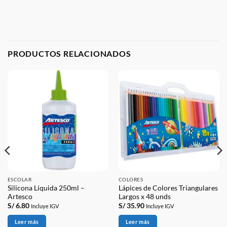
PRODUCTOS RELACIONADOS
ESCOLAR
COLORES
Silicona Líquida 250ml –
Lápices de Colores Triangulares
Artesco
Largos x 48 unds
S/
6.80
S/
35.90
Incluye IGV
Incluye IGV
Leer más
Leer más