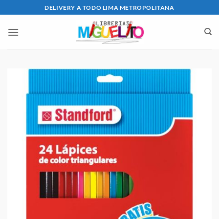
Saltar
DELIVERY A TODO LIMA METROPOLITANA
al
contenido